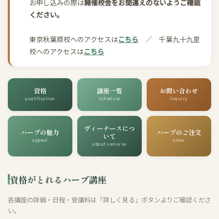
お申し込みの際は
開催校舎をお間違えのないようご確認
ください。
東京秋葉原校へのアクセスは
こちら
／ 千葉九十九里
校へのアクセスは
こちら
資格
講座一覧
お問い合わせ
qualification
schedule
Inquiry
ヴィーナースにつ
ハーブの魅力
ハーブのご注文
いて
appeal
order
about venurse
資格がとれるハーブ講座
各講座の詳細・日程・受講料は「詳しく見る」ボタンよりご確認くださ
い。