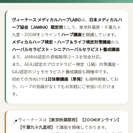
ヴィーナース メディカルハーブLABO
は、
日本メディカルハ
ーブ協会（JAMHA）認定校
として、東京秋葉原・千葉九十
九里・ZOOMオンラインで
ハーブ講座
を開講しています。
メディカルハーブ検定・ハーブ＆ライフ検定対策講座
から
ハーバルセラピスト・シニアハーバルセラピスト養成講座
まで、JAMHA認定の資格取得コースを完全対応。
また、AEAJ認定のアロマテラピー検定（1級）対策講座・
GAJ認定のジェモセラピスト養成講座も開催中です。
初めての方向けの
1日体験講座（単発）
も随時開催してお
り、ハーブの知識がなくてもお気軽にご参加いただけま
す。
ヴィーナースは
【東京秋葉原校】【ZOOMオンライン】
📍
【千葉九十九里校】
で講座を開催しております。