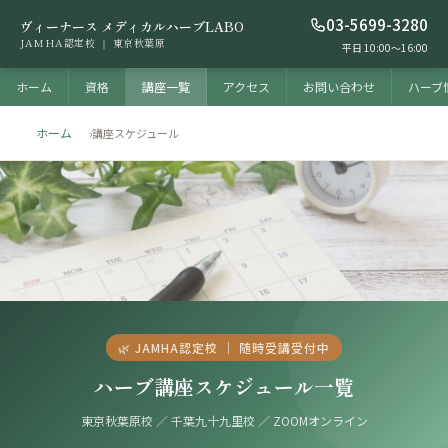
03-5699-3280
ヴィーナース メディカルハーブLABO
JAMHA認定校 ｜ 東京秋葉原
平日 10:00〜16:00
ホーム
資格
講座一覧
アクセス
お問い合わせ
ハーブ
ホーム
›
講座スケジュール
🌿 JAMHA認定校 ｜ 随時受講受付中
ハーブ講座スケジュール一覧
東京秋葉原校 ／ 千葉九十九里校 ／ ZOOMオンライン