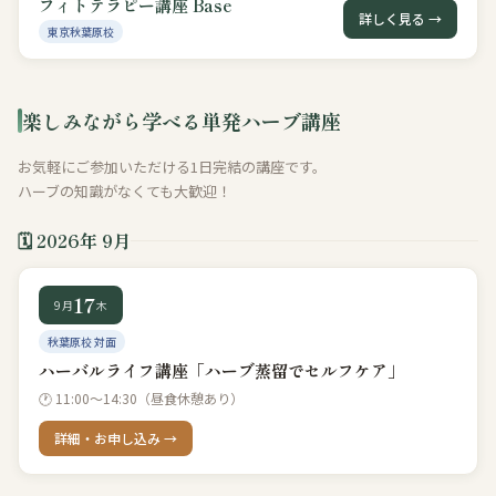
フィトテラピー講座 Base
詳しく見る →
東京秋葉原校
楽しみながら学べる単発ハーブ講座
お気軽にご参加いただける1日完結の講座です。
ハーブの知識がなくても大歓迎！
🗓 2026年 9月
17
9月
木
秋葉原校 対面
ハーバルライフ講座「ハーブ蒸留でセルフケア」
🕐 11:00〜14:30（昼食休憩あり）
詳細・お申し込み →