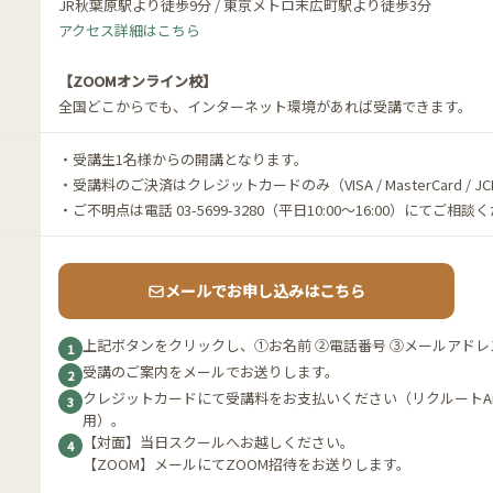
JR秋葉原駅より徒歩9分 / 東京メトロ末広町駅より徒歩3分
アクセス詳細はこちら
【ZOOMオンライン校】
全国どこからでも、インターネット環境があれば受講できます。
・受講生1名様からの開講となります。
・受講料のご決済はクレジットカードのみ（VISA / MasterCard / JCB / A
・ご不明点は電話 03-5699-3280（平日10:00〜16:00）にてご相
メールでお申し込みはこちら
上記ボタンをクリックし、①お名前 ②電話番号 ③メールアドレ
1
受講のご案内をメールでお送りします。
2
クレジットカードにて受講料をお支払いください（リクルートAir
3
用）。
【対面】当日スクールへお越しください。
4
【ZOOM】メールにてZOOM招待をお送りします。