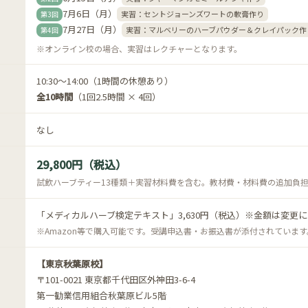
7月6日（月）
実習：セントジョーンズワートの軟膏作り
第3回
7月27日（月）
実習：マルベリーのハーブパウダー＆クレイパック作
第4回
※オンライン校の場合、実習はレクチャーとなります。
10:30〜14:00（1時間の休憩あり）
全10時間
（1回2.5時間 × 4回）
なし
29,800円（税込）
試飲ハーブティー13種類＋実習材料費を含む。教材費・材料費の追加負
「メディカルハーブ検定テキスト」3,630円（税込）※金額は変更
※Amazon等で購入可能です。受講申込書・お振込書が添付されています
【東京秋葉原校】
〒101-0021 東京都千代田区外神田3-6-4
第一勧業信用組合秋葉原ビル5階