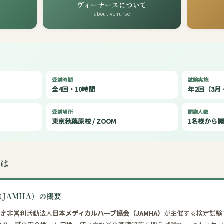
ヴィーナースについて
about venurse
受講時間
試験実施
全4回・10時間
年2回（3月
受講場所
開講人数
東京秋葉原校 / ZOOM
1名様から
は
（JAMHA）の概要
特定非営利活動法人
日本メディカルハーブ協会（JAMHA）
が主催する検定試験