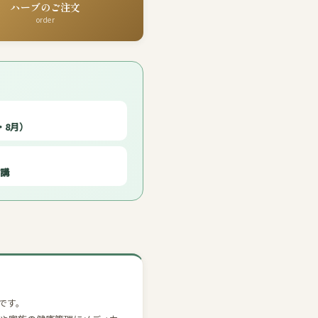
ハーブのご注文
order
・8月）
開講
です。