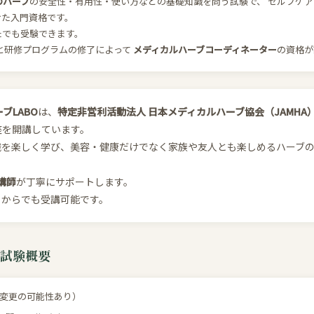
のハーブ
の安全性・有用性・使い方などの基礎知識を問う試験で、 セルフケ
けた入門資格です。
たでも受験できます。
請と研修プログラムの修了によって
メディカルハーブコーディネーター
の資格が
ブLABO
は、
特定非営利活動法人 日本メディカルハーブ協会（JAMHA
座を開講しています。
識を楽しく学び、美容・健康だけでなく家族や友人とも楽しめるハーブ
定講師
が丁寧にサポートします。
こからでも受講可能です。
試験概要
変更の可能性あり）