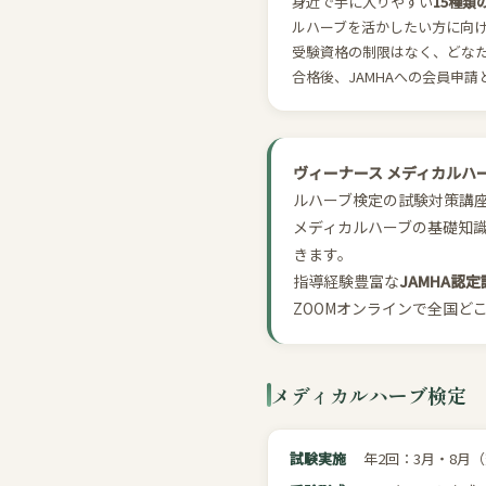
身近で手に入りやすい
15種類
ルハーブを活かしたい方に向
受験資格の制限はなく、どな
合格後、JAMHAへの会員申
ヴィーナース メディカルハー
ルハーブ検定の試験対策講
メディカルハーブの基礎知
きます。
指導経験豊富な
JAMHA認
ZOOMオンラインで全国ど
メディカルハーブ検定 
試験実施
年2回：
3月
・
8月
（