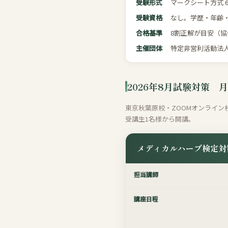
受験形式
マークシート方式 6
受験資格
なし。学歴・年齢
合格基準
8割正解が目安（
主催団体
特定非営利活動法人
2026年8月試験対策 
東京秋葉原校・ZOOMオンライン
受講生1名様から開講。
メディカルハーブ検定対
担当講師
講座日程