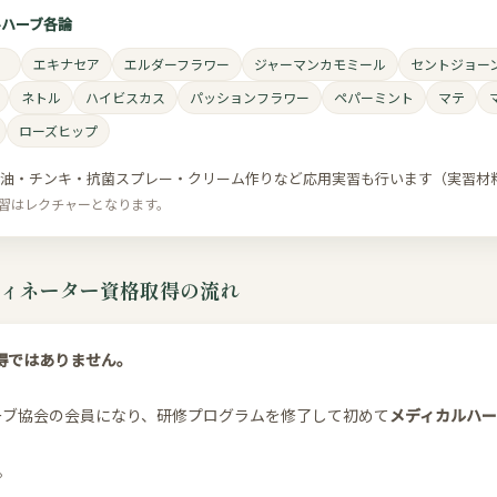
ルハーブ各論
）
エキナセア
エルダーフラワー
ジャーマンカモミール
セントジョー
ネトル
ハイビスカス
パッションフラワー
ペパーミント
マテ
ローズヒップ
出油・チンキ・抗菌スプレー・クリーム作りなど応用実習も行います（実習材
実習はレクチャーとなります。
ィネーター資格取得の流れ
取得ではありません。
ーブ協会の会員になり、研修プログラムを修了して初めて
メディカルハー
。