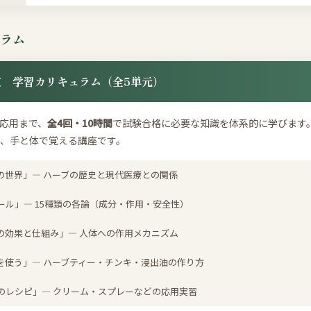
ラム
定 学習カリキュラム（全5単元）
応用まで、
全4回・10時間
で試験合格に必要な知識を体系的に学びます
、手と体で覚える講座です。
の世界」― ハーブの歴史と現代医療との関係
ール」― 15種類の各論（成分・作用・安全性）
の効果と仕組み」― 人体への作用メカニズム
を使う」― ハーブティー・チンキ・浸出油の作り方
のレシピ」― クリーム・スプレーなどの応用実習