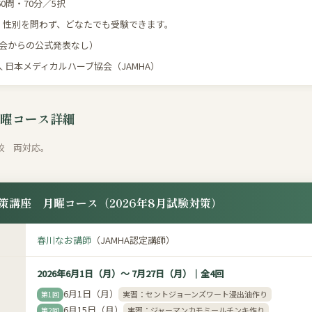
0問・70分／5択
・性別を問わず、どなたでも受験できます。
協会からの公式発表なし）
 日本メディカルハーブ協会（JAMHA）
月曜コース詳細
校 両対応。
策講座 月曜コース（2026年8月試験対策）
春川なお講師
（JAMHA認定講師）
2026年6月1日（月）〜 7月27日（月）｜全4回
6月1日（月）
実習：セントジョーンズワート浸出油作り
第1回
6月15日（月）
実習：ジャーマンカモミールチンキ作り
第2回