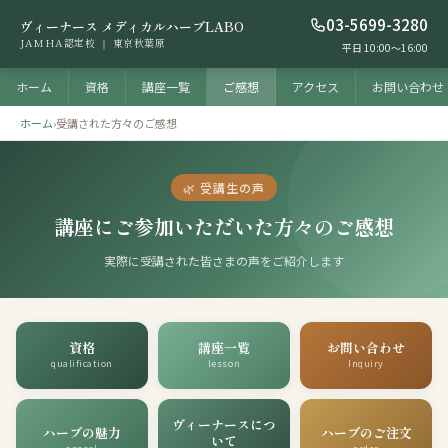
03-5699-3280
ヴィーナース メディカルハーブLABO
JAMHA認定校 ｜ 東京秋葉原
平日 10:00〜16:00
ホーム
資格
講座一覧
ご感想
アクセス
お問い合わせ
ホーム
›
受講された方々のご感想
🌿 受講生の声
講座にご参加いただいた方々のご感想
実際に受講された皆さまの声をご紹介します
資格
講座一覧
お問い合わせ
qualification
lesson
Inquiry
ヴィーナースにつ
ハーブの魅力
ハーブのご注文
いて