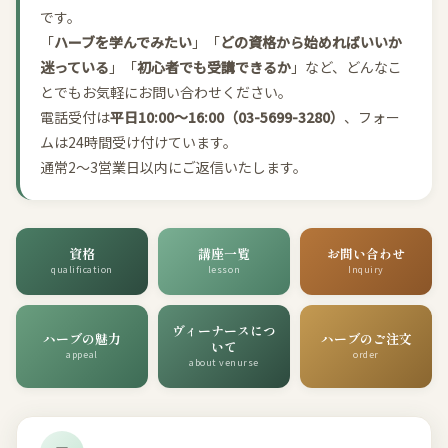
です。
「
ハーブを学んでみたい
」「
どの資格から始めればいいか
迷っている
」「
初心者でも受講できるか
」など、どんなこ
とでもお気軽にお問い合わせください。
電話受付は
平日10:00〜16:00（03-5699-3280）
、フォー
ムは24時間受け付けています。
通常2〜3営業日以内にご返信いたします。
資格
講座一覧
お問い合わせ
qualification
lesson
Inquiry
ヴィーナースにつ
ハーブの魅力
ハーブのご注文
いて
appeal
order
about venurse