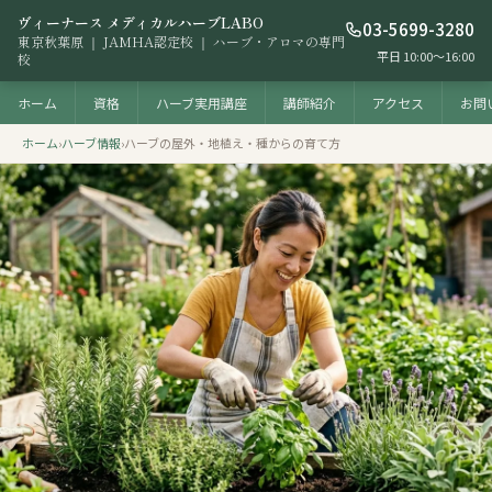
ヴィーナース メディカルハーブLABO
03-5699-3280
東京秋葉原 ｜ JAMHA認定校 ｜ ハーブ・アロマの専門
平日 10:00〜16:00
校
ホーム
資格
ハーブ実用講座
講師紹介
アクセス
お問
ホーム
›
ハーブ情報
›
ハーブの屋外・地植え・種からの育て方