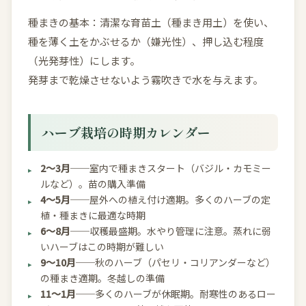
種まきの基本：清潔な育苗土（種まき用土）を使い、
種を薄く土をかぶせるか（嫌光性）、押し込む程度
（光発芽性）にします。
発芽まで乾燥させないよう霧吹きで水を与えます。
ハーブ栽培の時期カレンダー
2〜3月
──室内で種まきスタート（バジル・カモミー
ルなど）。苗の購入準備
4〜5月
──屋外への植え付け適期。多くのハーブの定
植・種まきに最適な時期
6〜8月
──収穫最盛期。水やり管理に注意。蒸れに弱
いハーブはこの時期が難しい
9〜10月
──秋のハーブ（パセリ・コリアンダーなど）
の種まき適期。冬越しの準備
11〜1月
──多くのハーブが休眠期。耐寒性のあるロー