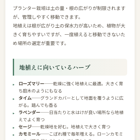
プランター栽培は土の量・根の広がりが制限されます
が、管理しやすく移動できます。
地植えは根が広がり土の保水力が高いため、植物が大
きく育ちやすいですが、一度植えると移動できないた
め場所の選定が重要です。
地植えに向いているハーブ
ローズマリー
──乾燥に強く地植えに最適。大きく育
ち庭木のようにもなる
タイム
──グランドカバーとして地面を覆うように広
がる。踏んでも香る
ラベンダー
──日当たりと水はけが良い場所なら地植
えでよく育つ
セージ
──乾燥地を好む。地植えで大きく育つ
カモミール
──こぼれ種で毎年増える。ローンカモミ