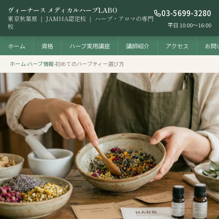
ヴィーナース メディカルハーブLABO
03-5699-3280
東京秋葉原 ｜ JAMHA認定校 ｜ ハーブ・アロマの専門
平日 10:00〜16:00
校
ホーム
資格
ハーブ実用講座
講師紹介
アクセス
お問
ホーム
›
ハーブ情報
›
初めてのハーブティー選び方